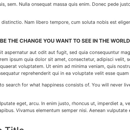
 quis, sem. Nulla onsequat massa quis enim. Donec pede justo 
 distinctio. Nam libero tempore, cum soluta nobis est elige
BE THE CHANGE YOU WANT TO SEE IN THE WORLD
 aspernatur aut odit aut fugit, sed quia consequuntur mag
rem ipsum quia dolor sit amet, consectetur, adipisci veli
quaerat voluptatem. Ut enim ad minima veniam, quis nostru
sequatur reprehenderit qui in ea voluptate velit esse quam n
to search for what happiness consists of. You will never liv
ulputate eget, arcu. In enim justo, rhoncus ut, imperdiet a, v
apibus. Vivamus elementum semper nisi. Aenean vulputate ele