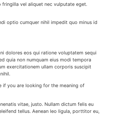
fringilla vel aliquet nec vulputate eget.
ndi optio cumquer nihil impedit quo minus id
ni dolores eos qui ratione voluptatem sequi
t, sed quia non numquam eius modi tempora
m exercitationem ullam corporis suscipit
ihil.
e if you are looking for the meaning of
enenatis vitae, justo. Nullam dictum felis eu
ifend tellus. Aenean leo ligula, porttitor eu,