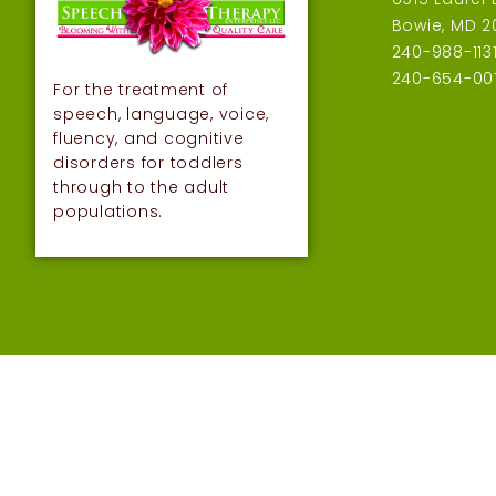
Bowie, MD 2
240-988-113
240-654-007
For the treatment of
speech, language, voice,
fluency, and cognitive
disorders for toddlers
through to the adult
populations.