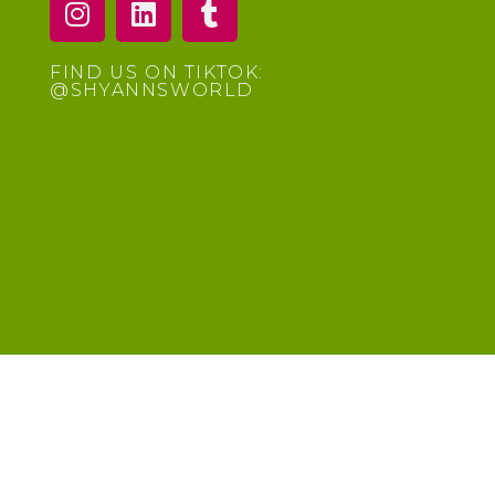
FIND US ON TIKTOK:
@SHYANNSWORLD​