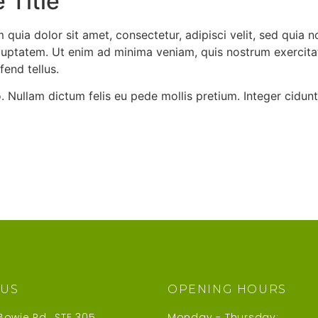
 Title
quia dolor sit amet, consectetur, adipisci velit, sed quia
uptatem. Ut enim ad minima veniam, quis nostrum exercitat
end tellus.
to. Nullam dictum felis eu pede mollis pretium. Integer ci
 US
OPENING HOURS
Bowie Rd., STE 305
Monday - Thursday: