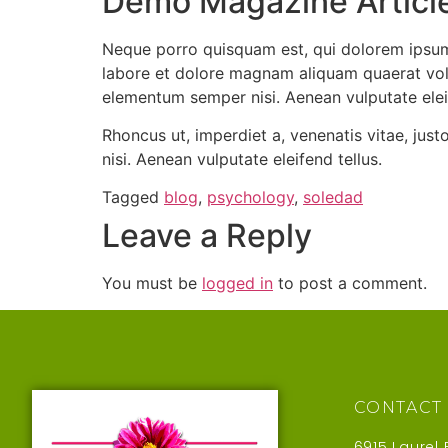
Demo Magazine Article
Neque porro quisquam est, qui dolorem ipsum 
labore et dolore magnam aliquam quaerat vol
elementum semper nisi. Aenean vulputate eleif
Rhoncus ut, imperdiet a, venenatis vitae, jus
nisi. Aenean vulputate eleifend tellus.
Tagged
blog
,
psychology
,
soledad
Leave a Reply
You must be
logged in
to post a comment.
CONTACT
6915 Laurel 